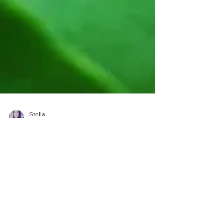
Stella
3 oct. 2021
2 min de lecture
LE QUARTZ ROSE
Besoin de douceur ? Je vous présente