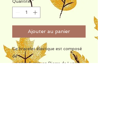
Quantité
*
Ajouter au panier
Ce bracelet élastique est composé
de :
- perles 6 mm en Pierre de Lune
- perles 4 mm en Hématite Dorée
- perles 6 mm en Hématite Dorée
- pendentif queue de sirène
Retrouvez les propriétés de la Pierre
de Lune et de l'Hématite sur les
fiches jointes en photo 2 et 3.
Retour en haut
Bracelet disponible en boutique (La
boutique des artisans) aux