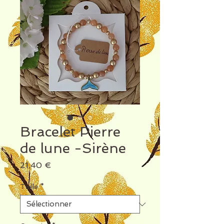
Bracelet Pierre
de lune -Sirène
Prix
21,40 €
Taille
*