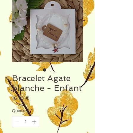
Bracelet Agate
blanche - Enfant
Prix
16,16 €
Quantité
*