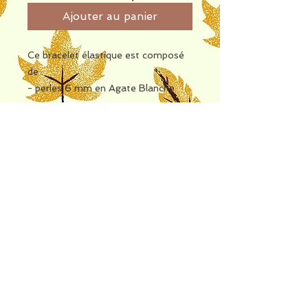
Ajouter au panier
Ce bracelet élastique est composé
de :
- perles 6 mm en Agate Blanche
- perles 6 mm en bois
- pendentif étoile de mer colorée
Retrouvez les propriétés de l'Agate
Blanche sur la fiche jointe en photo
2.
Bracelet disponible en boutique (La
Retour en haut
boutique des artisans) aux
Passages Pasteur - Besançon (25),
en taille 14 cm, sous réserve de
stock suffisant.