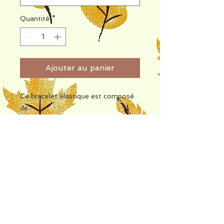
Quantité
*
Ajouter au panier
Ce bracelet élastique est composé
de :
- perles 6 mm en Bois Fossile
- perles 6 mm en Apatite Bleue
- perles 6 mm en Hématite Dorée
facettée
- pendentif noeud
Retrouvez les propriétés du Bois
Fossile, de l'Apatite Bleue et de
l'Hématite sur les fiches jointes en