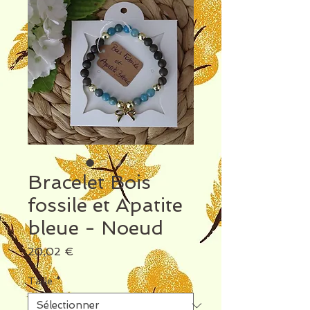
Bracelet Bois
fossile et Apatite
bleue - Noeud
Prix
20,02 €
Taille
*