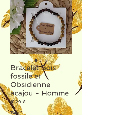
Bracelet Bois
fossile et
Obsidienne
acajou - Homme
Prix
18,29 €
Taille
*