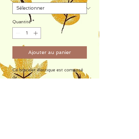
Quantité
*
Ajouter au panier
Ce bracelet élastique est composé
de :
- perles 6 mm en Bois Fossile
- perles 6 mm en Obsidienne Acajou
- perles 6 mm en bois doré
Retrouvez les propriétés de Bois
Fossile et de l'Obsidienne Acajou sur
les fiches jointes en photo 2 et 3.